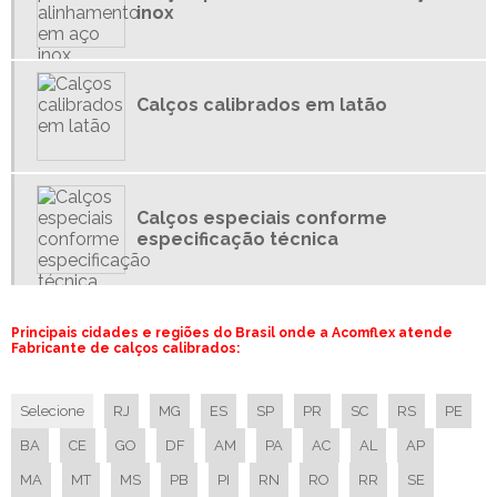
inox
CALÇOS CONFORME DESENHO
CALÇOS CONFORME ESPECIFICAÇÃO TÉCNICA
CALÇOS SOB MEDIDA
Calços calibrados em latão
CALÇOS ESPECIAIS CONFORME DESENHO
CALÇOS ESPECIAIS CONFORME ESPECIFICAÇÃO TÉCNICA
CALÇOS ESPECIAIS SOB MEDIDA
CALÇOS DE PRECISÃO EM AÇO INOX
Calços especiais conforme
especificação técnica
CALÇOS DE PRECISÃO EM LATÃO
CALÇOS DE PRECISÃO EM ROLOS
CALÇOS DE PRECISÃO SHIM STOCK
Principais cidades e regiões do Brasil onde a Acomflex atende
CALÇOS EM AÇO INOX
Fabricante de calços calibrados:
CALÇOS EM LATÃO
CALÇOS EM ROLOS
Selecione
RJ
MG
ES
SP
PR
SC
RS
PE
CALÇO SHIM AÇO INOX
BA
CE
GO
DF
AM
PA
AC
AL
AP
CALÇO SHIM LATÃO
MA
MT
MS
PB
PI
RN
RO
RR
SE
CALÇO SHIM EM ROLOS