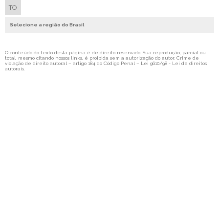
TO
CALÇO SHIM STOCK
Selecione a região do Brasil
SHIMS AÇO INOX
SHIMS LATÃO
O conteúdo do texto desta página é de direito reservado. Sua reprodução, parcial ou
SHIMS EM ROLOS
total, mesmo citando nossos links, é proibida sem a autorização do autor. Crime de
violação de direito autoral – artigo 184 do Código Penal –
Lei 9610/98 - Lei de direitos
autorais
.
CONJUNTO DE CALÇOS
CONJUNTO DE CALÇOS CALIBRADOS
CONJUNTO DE CALÇOS PARA ALINHAMENTO
CONJUNTO DE CALÇOS EM AÇO INOX
CONJUNTO DE CALÇOS SHIMS
KIT DE CALÇOS
KIT DE CALÇOS CALIBRADOS
KIT DE CALÇOS PARA ALINHAMENTO
KIT DE CALÇOS EM AÇO INOX
KIT DE CALÇOS SHIMS
MALETA DE CALÇOS