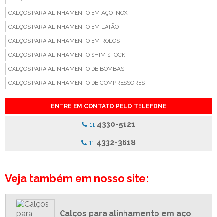
CALÇOS PARA ALINHAMENTO EM AÇO INOX
CALÇOS PARA ALINHAMENTO EM LATÃO
CALÇOS PARA ALINHAMENTO EM ROLOS
CALÇOS PARA ALINHAMENTO SHIM STOCK
CALÇOS PARA ALINHAMENTO DE BOMBAS
CALÇOS PARA ALINHAMENTO DE COMPRESSORES
CALÇOS PARA ALINHAMENTO DE EQUIPAMENTOS
ENTRE EM CONTATO PELO TELEFONE
CALÇOS PARA ALINHAMENTO DE FACAS
4330-5121
11
CALÇOS PARA ALINHAMENTO DE GERADORES
CALÇOS PARA ALINHAMENTO DE MÁQUINAS
4332-3618
11
CALÇOS PARA ALINHAMENTO DE MOTORES
CALÇOS PARA ALINHAMENTO DE REDUTORES
Veja também em nosso site:
CALÇOS PARA ALINHAMENTO DE TURBINAS
CALÇOS PARA ALINHAMENTO DE VENTILADORES
CALÇOS PARA ALINHAMENTO INDUSTRIAL
Calços para alinhamento em aço