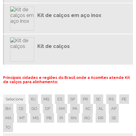
CALÇOS SOB MEDIDA
Kit de calços em aço inox
CALÇOS ESPECIAIS CONFORME DESENHO
CALÇOS ESPECIAIS CONFORME ESPECIFICAÇÃO TÉCNICA
CALÇOS ESPECIAIS SOB MEDIDA
CALÇOS DE PRECISÃO EM AÇO INOX
Kit de calços
CALÇOS DE PRECISÃO EM LATÃO
CALÇOS DE PRECISÃO EM ROLOS
CALÇOS DE PRECISÃO SHIM STOCK
Principais cidades e regiões do Brasil onde a Acomflex atende Kit
CALÇOS EM AÇO INOX
de calços para alinhamento:
CALÇOS EM LATÃO
CALÇOS EM ROLOS
Selecione
RJ
MG
ES
SP
PR
SC
RS
PE
CALÇO SHIM AÇO INOX
BA
CE
GO
DF
AM
PA
AC
AL
AP
CALÇO SHIM LATÃO
MA
MT
MS
PB
PI
RN
RO
RR
SE
CALÇO SHIM EM ROLOS
TO
CALÇO SHIM STOCK