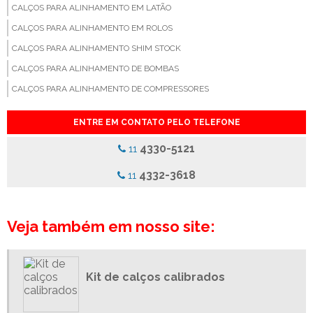
CALÇOS PARA ALINHAMENTO EM LATÃO
CALÇOS PARA ALINHAMENTO EM ROLOS
CALÇOS PARA ALINHAMENTO SHIM STOCK
CALÇOS PARA ALINHAMENTO DE BOMBAS
CALÇOS PARA ALINHAMENTO DE COMPRESSORES
CALÇOS PARA ALINHAMENTO DE EQUIPAMENTOS
ENTRE EM CONTATO PELO TELEFONE
CALÇOS PARA ALINHAMENTO DE FACAS
4330-5121
11
CALÇOS PARA ALINHAMENTO DE GERADORES
CALÇOS PARA ALINHAMENTO DE MÁQUINAS
4332-3618
11
CALÇOS PARA ALINHAMENTO DE MOTORES
CALÇOS PARA ALINHAMENTO DE REDUTORES
Veja também em nosso site:
CALÇOS PARA ALINHAMENTO DE TURBINAS
CALÇOS PARA ALINHAMENTO DE VENTILADORES
CALÇOS PARA ALINHAMENTO INDUSTRIAL
Kit de calços calibrados
CALÇOS CONFORME DESENHO
CALÇOS CONFORME ESPECIFICAÇÃO TÉCNICA