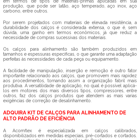
em termos de tipos de matérias-primas aplicadas em sua
produção, que pode ser latão, aço temperado, aço inox, aço
carbono, entre outros.
Por serem projetados com materiais de elevada resistência, a
durabilidade dos calços é considerada extensa, o que é, sem
dúvida, uma ganho em termos econômicos, já que reduz a
necessidade de compras sucessivas dos materiais.
Os calços para alinhamento são também produzidos em
tamanhos e espessuras específicas, o que garante uma adaptação
perfeitas às necessidades de cada peça ou equipamento.
A facilidade de manipulação, inserção e remoção é outro fator
importante relacionado aos calços, que promovem mais rapidez
aos procedimentos, tornando assim a organização fabril mais
produtiva. A versatilidade de aplicação, no qual é possível aplicá-
los em motores dos mais diversos tipos, compressores, entre
outros, faz dos calços produtos que atendem as mais varias
exigências de correção de desalinhamento.
ADQUIRA KIT DE CALÇOS PARA ALINHAMENTO DE
ALTO PADRÃO DE EFICIÊNCIA
A Acomflex é especializada em calços calibrados,
disponibilizados em medidas especiais, pré-cortados e cortados.