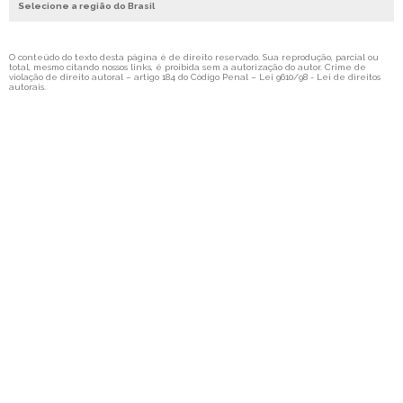
Selecione a região do Brasil
SHIMS AÇO INOX
SHIMS LATÃO
O conteúdo do texto desta página é de direito reservado. Sua reprodução, parcial ou
SHIMS EM ROLOS
total, mesmo citando nossos links, é proibida sem a autorização do autor. Crime de
violação de direito autoral – artigo 184 do Código Penal –
Lei 9610/98 - Lei de direitos
autorais
.
CONJUNTO DE CALÇOS
CONJUNTO DE CALÇOS CALIBRADOS
CONJUNTO DE CALÇOS PARA ALINHAMENTO
CONJUNTO DE CALÇOS EM AÇO INOX
CONJUNTO DE CALÇOS SHIMS
KIT DE CALÇOS
KIT DE CALÇOS CALIBRADOS
KIT DE CALÇOS PARA ALINHAMENTO
KIT DE CALÇOS EM AÇO INOX
KIT DE CALÇOS SHIMS
MALETA DE CALÇOS
MALETA DE CALÇOS CALIBRADOS